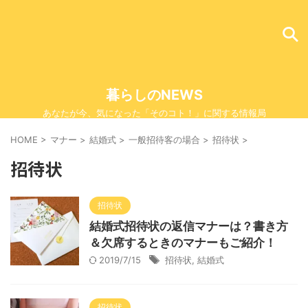
暮らしのNEWS
あなたが今、気になった「そのコト！」に関する情報局
HOME
>
マナー
>
結婚式
>
一般招待客の場合
>
招待状
>
招待状
招待状
結婚式招待状の返信マナーは？書き方
＆欠席するときのマナーもご紹介！
2019/7/15
招待状
,
結婚式
招待状