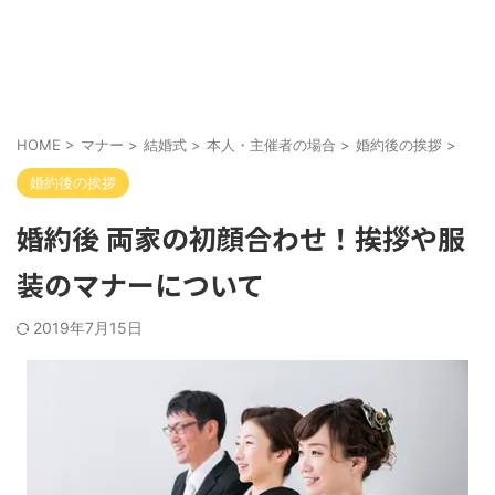
HOME
>
マナー
>
結婚式
>
本人・主催者の場合
>
婚約後の挨拶
>
婚約後の挨拶
婚約後 両家の初顔合わせ！挨拶や服
装のマナーについて
2019年7月15日