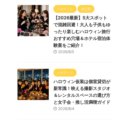
ハロウィン
未分類
【2026最新】5大スポット
で混雑回避！大人も子供もゆ
ったり楽しむハロウィン旅行
おすすめ穴場＆ホテル宿泊体
験案をご紹介！
2026/8/5
ハロウィン
ハロウィン仮装は個室貸切が
新常識！映える撮影スタジオ
＆レンタルスペースの選び方
と女子会・推し活満喫ガイド
2026/8/4