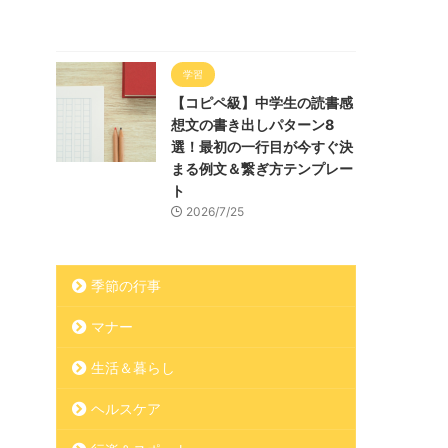
学習
【コピペ級】中学生の読書感
想文の書き出しパターン8
選！最初の一行目が今すぐ決
まる例文＆繋ぎ方テンプレー
ト
2026/7/25
季節の行事
マナー
生活＆暮らし
ヘルスケア