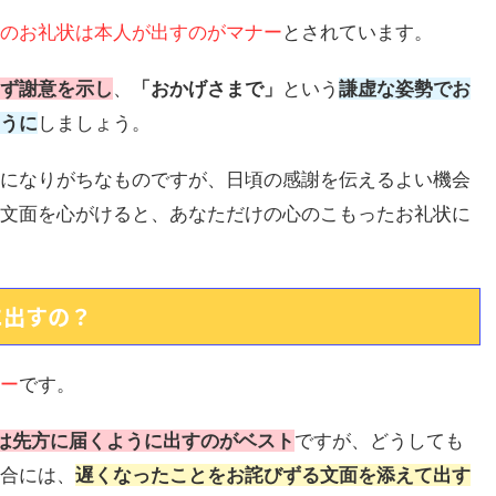
のお礼状は本人が出すのがマナー
とされています。
ず謝意を示し
、
「おかげさまで」
という
謙虚な姿勢でお
うに
しましょう。
になりがちなものですが、日頃の感謝を伝えるよい機会
文面を心がけると、あなただけの心のこもったお礼状に
に出すの？
ー
です。
は先方に届くように出すのがベスト
ですが、どうしても
合には、
遅くなったことをお詫びずる文面を添えて出す