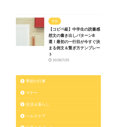
学習
【コピペ級】中学生の読書感
想文の書き出しパターン8
選！最初の一行目が今すぐ決
まる例文＆繋ぎ方テンプレー
ト
2026/7/25
季節の行事
マナー
生活＆暮らし
ヘルスケア