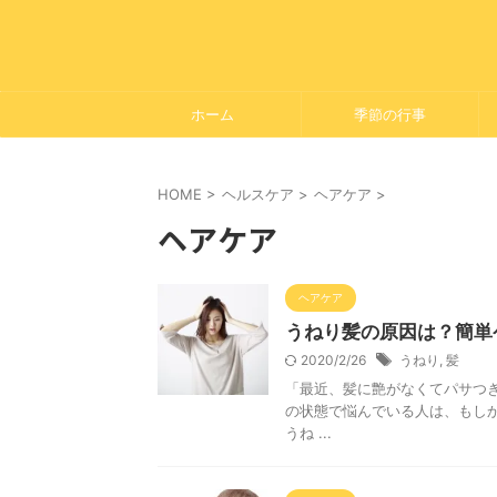
ホーム
季節の行事
HOME
>
ヘルスケア
>
ヘアケア
>
ヘアケア
ヘアケア
うねり髪の原因は？簡単
2020/2/26
うねり
,
髪
「最近、髪に艶がなくてパサつき
の状態で悩んでいる人は、もし
うね ...