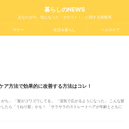
暮らしのNEWS
あなたが今、気になった「そのコト！」に関する情報局
マナー
生活＆暮らし
ヘルスケア
ケア方法で効果的に改善する方法はコレ！
がち」 「髪がゴワゴワしてる」 「湿気で広がるようになった」 こんな髪
かしたら「うねり髪」かも！ 「サラサラのストレートヘアが年齢とともに