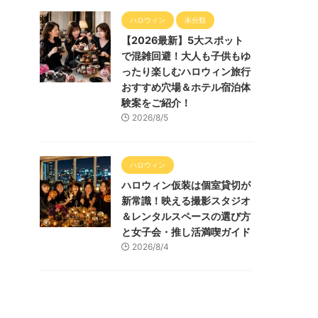
ハロウィン
未分類
【2026最新】5大スポット
で混雑回避！大人も子供もゆ
ったり楽しむハロウィン旅行
おすすめ穴場＆ホテル宿泊体
験案をご紹介！
2026/8/5
ハロウィン
ハロウィン仮装は個室貸切が
新常識！映える撮影スタジオ
＆レンタルスペースの選び方
と女子会・推し活満喫ガイド
2026/8/4