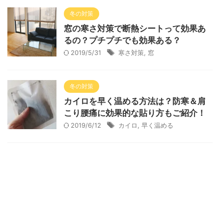
冬の対策
窓の寒さ対策で断熱シートって効果あ
るの？プチプチでも効果ある？
2019/5/31
寒さ対策
,
窓
冬の対策
カイロを早く温める方法は？防寒＆肩
こり腰痛に効果的な貼り方もご紹介！
2019/6/12
カイロ
,
早く温める