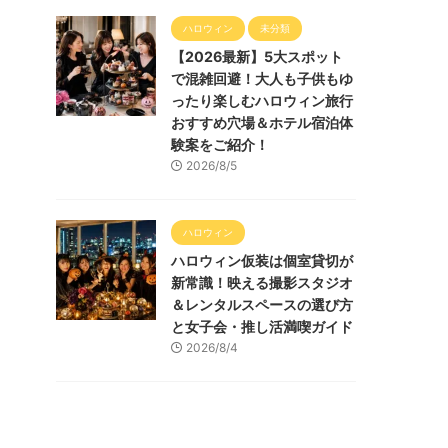
ハロウィン
未分類
【2026最新】5大スポット
で混雑回避！大人も子供もゆ
ったり楽しむハロウィン旅行
おすすめ穴場＆ホテル宿泊体
験案をご紹介！
2026/8/5
ハロウィン
ハロウィン仮装は個室貸切が
新常識！映える撮影スタジオ
＆レンタルスペースの選び方
と女子会・推し活満喫ガイド
2026/8/4