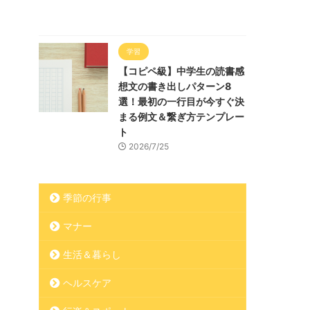
学習
【コピペ級】中学生の読書感
想文の書き出しパターン8
選！最初の一行目が今すぐ決
まる例文＆繋ぎ方テンプレー
ト
2026/7/25
季節の行事
マナー
生活＆暮らし
ヘルスケア