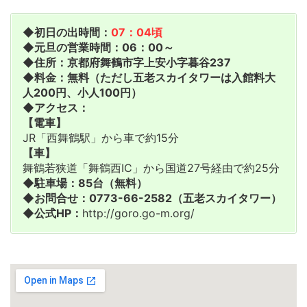
◆初日の出時間：
07：04頃
◆元旦の営業時間：06：00～
◆住所：京都府舞鶴市字上安小字暮谷237
◆料金：無料（ただし五老スカイタワーは入館料大
人200円、小人100円）
◆アクセス：
【電車】
JR「西舞鶴駅」から車で約15分
【車】
舞鶴若狭道「舞鶴西IC」から国道27号経由で約25分
◆駐車場：85台（無料）
◆お問合せ：0773-66-2582（五老スカイタワー）
◆公式HP：
http://goro.go-m.org/