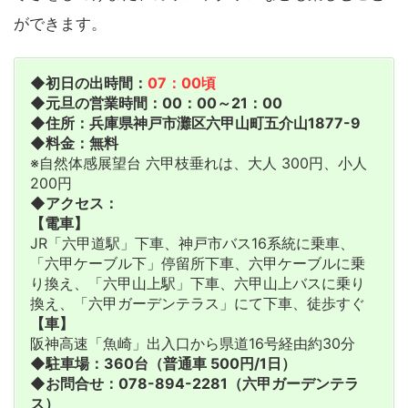
ができます。
◆初日の出時間：
07：00頃
◆元旦の営業時間：00：00～21：00
◆住所：兵庫県神戸市灘区六甲山町五介山1877-9
◆料金：無料
※自然体感展望台 六甲枝垂れは、大人 300円、小人
200円
◆アクセス：
【電車】
JR「六甲道駅」下車、神戸市バス16系統に乗車、
「六甲ケーブル下」停留所下車、六甲ケーブルに乗
り換え、「六甲山上駅」下車、六甲山上バスに乗り
換え、「六甲ガーデンテラス」にて下車、徒歩すぐ
【車】
阪神高速「魚崎」出入口から県道16号経由約30分
◆駐車場：360台（普通車 500円/1日）
◆お問合せ：078-894-2281（六甲ガーデンテラ
ス）