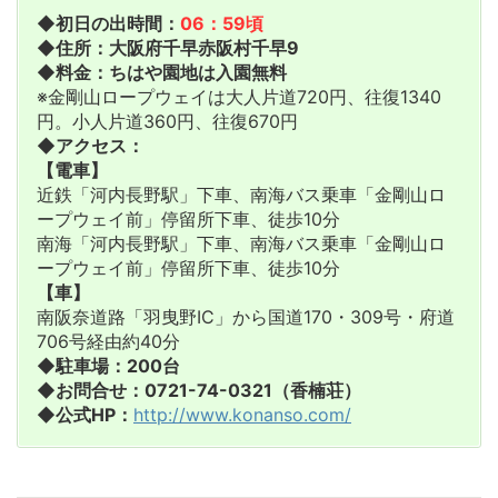
◆初日の出時間：
06：59頃
◆住所：大阪府千早赤阪村千早9
◆料金：ちはや園地は入園無料
※金剛山ロープウェイは大人片道720円、往復1340
円。小人片道360円、往復670円
◆アクセス：
【電車】
近鉄「河内長野駅」下車、南海バス乗車「金剛山ロ
ープウェイ前」停留所下車、徒歩10分
南海「河内長野駅」下車、南海バス乗車「金剛山ロ
ープウェイ前」停留所下車、徒歩10分
【車】
南阪奈道路「羽曳野IC」から国道170・309号・府道
706号経由約40分
◆駐車場：200台
◆お問合せ：0721-74-0321（香楠荘）
◆公式HP：
http://www.konanso.com/