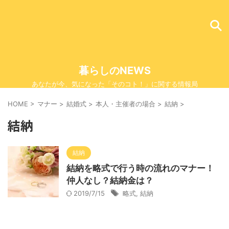
暮らしのNEWS
あなたが今、気になった「そのコト！」に関する情報局
HOME
>
マナー
>
結婚式
>
本人・主催者の場合
>
結納
>
結納
結納
結納を略式で行う時の流れのマナー！
仲人なし？結納金は？
2019/7/15
略式
,
結納