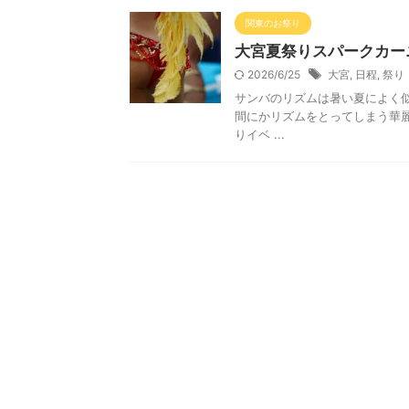
関東のお祭り
大宮夏祭りスパークカー
2026/6/25
大宮
,
日程
,
祭り
サンバのリズムは暑い夏によく似
間にかリズムをとってしまう華
りイベ ...