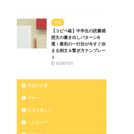
学習
【コピペ級】中学生の読書感
想文の書き出しパターン8
選！最初の一行目が今すぐ決
まる例文＆繋ぎ方テンプレー
ト
2026/7/25
季節の行事
マナー
生活＆暮らし
ヘルスケア