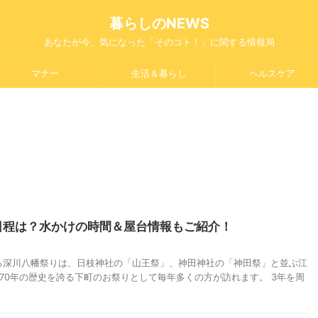
暮らしのNEWS
あなたが今、気になった「そのコト！」に関する情報局
マナー
生活＆暮らし
ヘルスケア
の日程は？水かけの時間＆屋台情報もご紹介！
る深川八幡祭りは、日枝神社の「山王祭」、神田神社の「神田祭」と並ぶ江
70年の歴史を誇る下町のお祭りとして毎年多くの方が訪れます。 3年を周