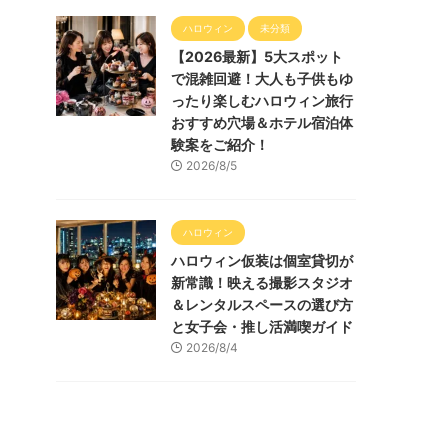
ハロウィン
未分類
【2026最新】5大スポット
で混雑回避！大人も子供もゆ
ったり楽しむハロウィン旅行
おすすめ穴場＆ホテル宿泊体
験案をご紹介！
2026/8/5
ハロウィン
ハロウィン仮装は個室貸切が
新常識！映える撮影スタジオ
＆レンタルスペースの選び方
と女子会・推し活満喫ガイド
2026/8/4