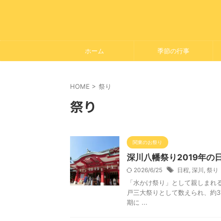
ホーム
季節の行事
HOME
>
祭り
祭り
関東のお祭り
深川八幡祭り2019年
2026/6/25
日程
,
深川
,
祭り
「水かけ祭り」として親しまれ
戸三大祭りとして数えられ、約3
期に ...