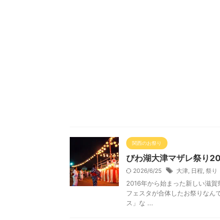
関西のお祭り
びわ湖大津マザレ祭り2
2026/6/25
大津
,
日程
,
祭り
2016年から始まった新しい滋
フェスタが合体したお祭りなん
ス」な ...