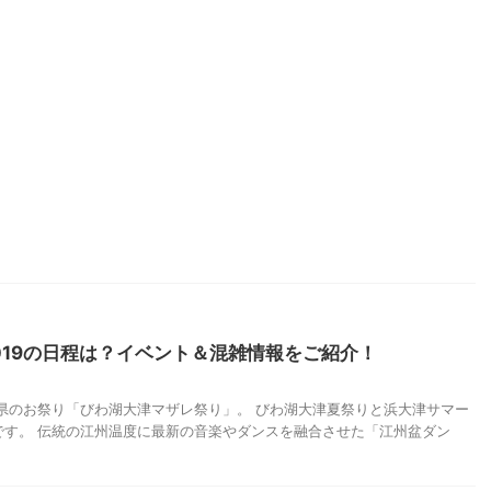
019の日程は？イベント＆混雑情報をご紹介！
賀県のお祭り「びわ湖大津マザレ祭り」。 びわ湖大津夏祭りと浜大津サマー
です。 伝統の江州温度に最新の音楽やダンスを融合させた「江州盆ダン