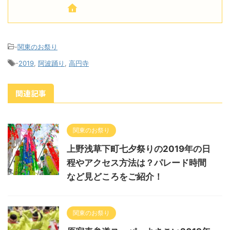
-
関東のお祭り
-
2019
,
阿波踊り
,
高円寺
関連記事
関東のお祭り
上野浅草下町七夕祭りの2019年の日
程やアクセス方法は？パレード時間
など見どころをご紹介！
関東のお祭り