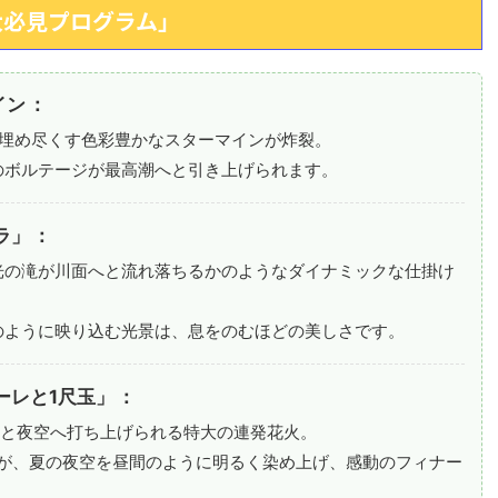
大必見プログラム」
イン
：
空を埋め尽くす色彩豊かなスターマインが炸裂。
のボルテージが最高潮へと引き上げられます。
ラ」
：
光の滝が川面へと流れ落ちるかのようなダイナミックな仕掛け
のように映り込む光景は、息をのむほどの美しさです。
ーレと1尺玉」
：
もかと夜空へ打ち上げられる特大の連発花火。
玉が、夏の夜空を昼間のように明るく染め上げ、感動のフィナー