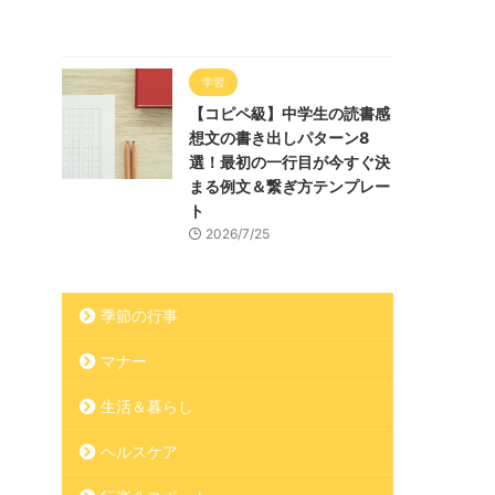
学習
【コピペ級】中学生の読書感
想文の書き出しパターン8
選！最初の一行目が今すぐ決
まる例文＆繋ぎ方テンプレー
ト
2026/7/25
季節の行事
マナー
生活＆暮らし
ヘルスケア