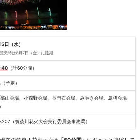
月5日（水）
荒天時は8月7日（金）に延期
:40
（計60分間）
0発（予定）
、篠山会場、小森野会場、長門石会場、みやき会場、鳥栖会場
）
32-3207（筑後川花火大会実行委員会事務局）