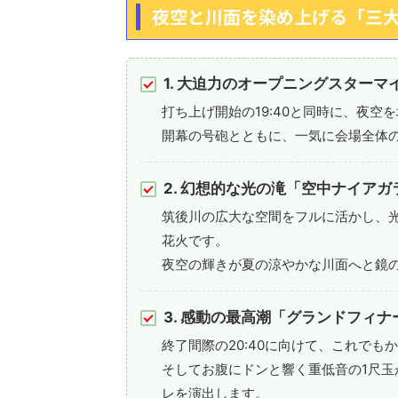
夜空と川面を染め上げる「三
1. 大迫力のオープニングスターマ
打ち上げ開始の19:40と同時に、夜
開幕の号砲とともに、一気に会場全体
2. 幻想的な光の滝「空中ナイアガ
筑後川の広大な空間をフルに活かし、
花火です。
夜空の輝きが夏の涼やかな川面へと鏡
3. 感動の最高潮「グランドフィナ
終了間際の20:40に向けて、これで
そしてお腹にドンと響く重低音の1尺
レを演出します。