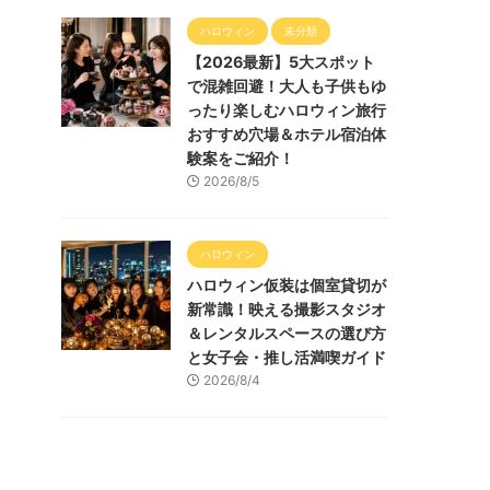
ハロウィン
未分類
【2026最新】5大スポット
で混雑回避！大人も子供もゆ
ったり楽しむハロウィン旅行
おすすめ穴場＆ホテル宿泊体
験案をご紹介！
2026/8/5
ハロウィン
ハロウィン仮装は個室貸切が
新常識！映える撮影スタジオ
＆レンタルスペースの選び方
と女子会・推し活満喫ガイド
2026/8/4