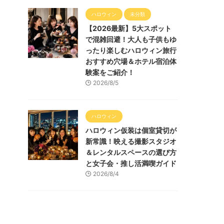
ハロウィン
未分類
【2026最新】5大スポット
で混雑回避！大人も子供もゆ
ったり楽しむハロウィン旅行
おすすめ穴場＆ホテル宿泊体
験案をご紹介！
2026/8/5
ハロウィン
ハロウィン仮装は個室貸切が
新常識！映える撮影スタジオ
＆レンタルスペースの選び方
と女子会・推し活満喫ガイド
2026/8/4