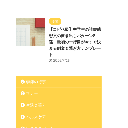
学習
【コピペ級】中学生の読書感
想文の書き出しパターン8
選！最初の一行目が今すぐ決
まる例文＆繋ぎ方テンプレー
ト
2026/7/25
季節の行事
マナー
生活＆暮らし
ヘルスケア