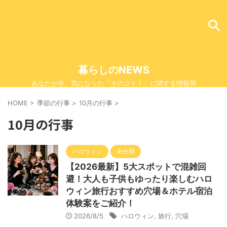
暮らしのNEWS
あなたが今、気になった「そのコト！」に関する情報局
HOME
>
季節の行事
>
10月の行事
>
10月の行事
ハロウィン
未分類
【2026最新】5大スポットで混雑回
避！大人も子供もゆったり楽しむハロ
ウィン旅行おすすめ穴場＆ホテル宿泊
体験案をご紹介！
2026/8/5
ハロウィン
,
旅行
,
穴場