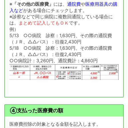
※
「その他の医療費」
には、
通院費
や
医療用器具の購
入など
がある場合にチェックします。
※診察などで同じ病院に複数回通院している場合に
は、
まとめて記入してもＯＫ
です。
例）
5/13 ○○病院 診察：1,630円、その際の通院費
（ＪＲ、△△バス）：往復2,430円
5/18 ○○病院 診察：1,630円、その際の通院費
（ＪＲ、△△バス）：往復2,430円
○○病院計：3,260円、通院費計：4,860円
④支払った医療費の額
医療費控除の対象となる金額を記入します。