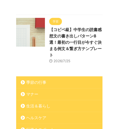
学習
【コピペ級】中学生の読書感
想文の書き出しパターン8
選！最初の一行目が今すぐ決
まる例文＆繋ぎ方テンプレー
ト
2026/7/25
季節の行事
マナー
生活＆暮らし
ヘルスケア