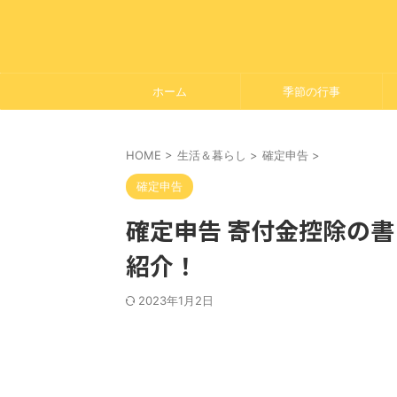
ホーム
季節の行事
HOME
>
生活＆暮らし
>
確定申告
>
確定申告
確定申告 寄付金控除の
紹介！
2023年1月2日