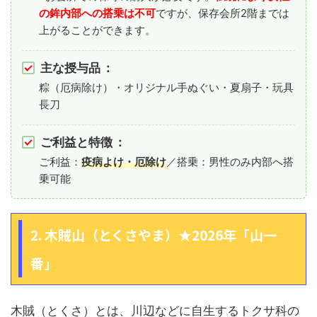
の鉾内部への搭乗は不可
ですが、保存会所2階までは
上がることができます。
主な授与品
：
粽（厄病除け）・オリジナル手ぬぐい・夏扇子・玩具
長刀
ご利益と特徴
：
ご利益：
疫病よけ・厄除け
／搭乗：男性のみ内部へ搭
乗可能
2. 木賊山（とくさやま）★2026年「山一
番」
木賊（とくさ）とは、川辺などに自生するトクサ科の