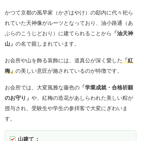
かつて京都の風早家（かざはやけ）の邸内に代々祀ら
れていた天神像がルーツとなっており、油小路通（あ
ぶらのこうじどおり）に建てられることから
「油天神
山」
の名で親しまれています。
お会所や山を飾る装飾には、道真公が深く愛した
「紅
梅」
の美しい意匠が施されているのが特徴です。
お会所では、大変風雅な藤色の
「学業成就・合格祈願
のお守り」
や、紅梅の造花があしらわれた美しい粽が
授与され、受験生や学生の参拝客で大変にぎわいま
す。
山建て
：