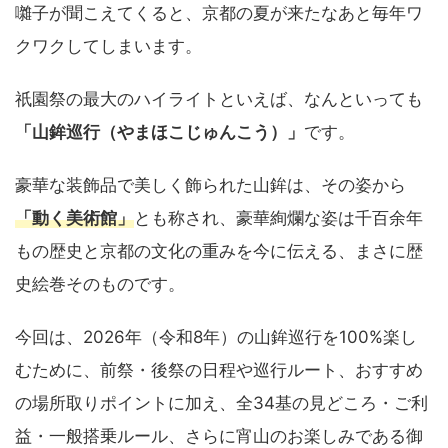
囃子が聞こえてくると、京都の夏が来たなあと毎年ワ
クワクしてしまいます。
祇園祭の最大のハイライトといえば、なんといっても
「山鉾巡行（やまほこじゅんこう）」
です。
豪華な装飾品で美しく飾られた山鉾は、その姿から
「動く美術館」
とも称され、豪華絢爛な姿は千百余年
もの歴史と京都の文化の重みを今に伝える、まさに歴
史絵巻そのものです。
今回は、2026年（令和8年）の山鉾巡行を100%楽し
むために、前祭・後祭の日程や巡行ルート、おすすめ
の場所取りポイントに加え、全34基の見どころ・ご利
益・一般搭乗ルール、さらに宵山のお楽しみである御