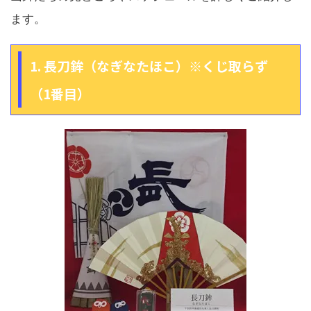
ます。
1. 長刀鉾（なぎなたほこ）※くじ取らず
（1番目）