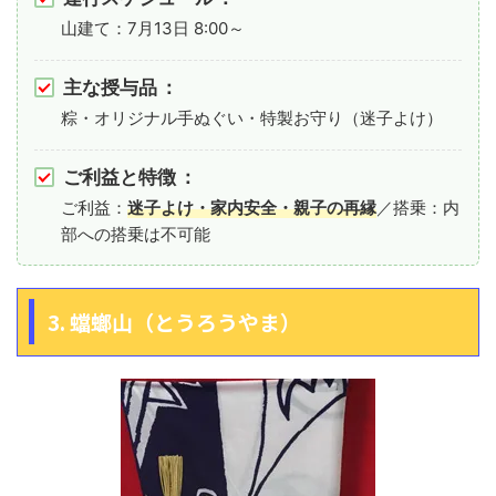
山建て：7月13日 8:00～
主な授与品
：
粽・オリジナル手ぬぐい・特製お守り（迷子よけ）
ご利益と特徴
：
ご利益：
迷子よけ・家内安全・親子の再縁
／搭乗：内
部への搭乗は不可能
3. 蟷螂山（とうろうやま）