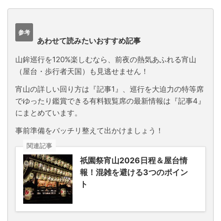
参考
あわせて読みたいおすすめ記事
山鉾巡行を120%楽しむなら、前夜の熱気あふれる宵山
（屋台・歩行者天国）も見逃せません！
宵山の詳しい回り方は『記事1』、巡行を大迫力の特等席
でゆったり鑑賞できる有料観覧席の最新情報は『記事4』
にまとめています。
事前準備をバッチリ整えて出かけましょう！
関連記事
祇園祭宵山2026日程＆屋台情
報！混雑を避ける3つのポイン
ト