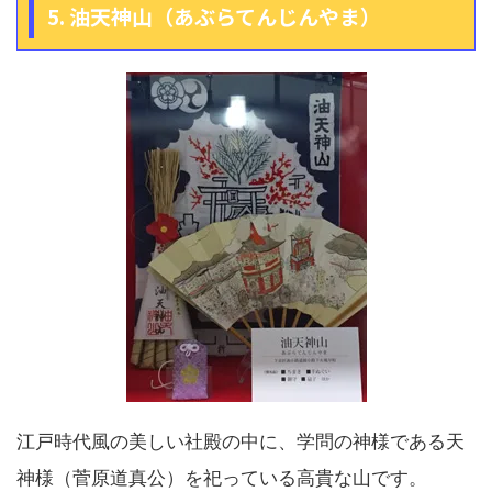
5. 油天神山（あぶらてんじんやま）
江戸時代風の美しい社殿の中に、学問の神様である天
神様（菅原道真公）を祀っている高貴な山です。