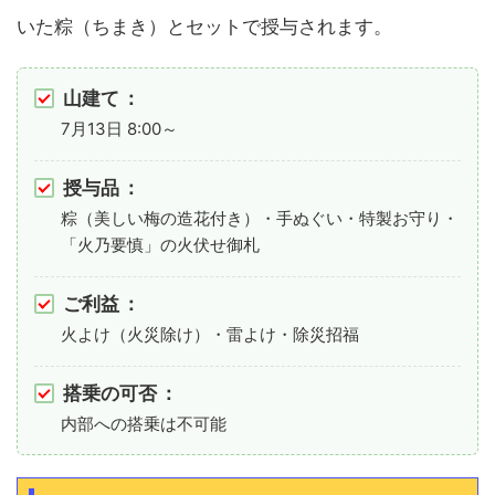
いた粽（ちまき）とセットで授与されます。
山建て
：
7月13日 8:00～
授与品
：
粽（美しい梅の造花付き）・手ぬぐい・特製お守り・
「火乃要慎」の火伏せ御札
ご利益
：
火よけ（火災除け）・雷よけ・除災招福
搭乗の可否
：
内部への搭乗は不可能