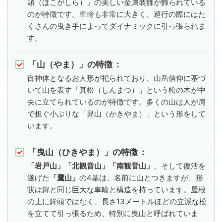
頭（ほこがしら）」の美しい金属装飾が飾られている
のが特徴です。車輪も非常に大きく、巡行の際にはた
くさんの曳き手によってダイナミックに引っ張られま
す。
「山（やま）」の特徴
：
御神体となるお人形が祀られており、山岳信仰に基づ
いて山を表す「真松（しんまつ）」という松の木が中
央に立てられているのが特徴です。多くの山は人が肩
で担ぐ小ぶりな「舁山（かきやま）」という形をして
います。
「曳山（ひきやま）」の特徴
：
「岩戸山」「北観音山」「南観音山」
、そして復活を
遂げた
「鷹山」
の4基は、名前に山とつきますが、形
状は鉾と同じ巨大な車輪と構造を持っています。屋根
の上に鉾頭ではなく、長さ13メートルほどの立派な松
を立てて引っ張るため、特別に曳山と呼ばれていま