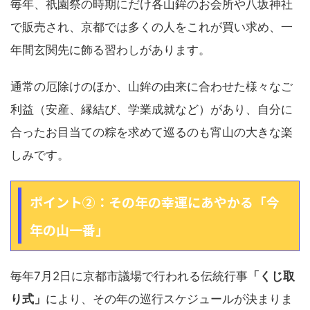
毎年、祇園祭の時期にだけ各山鉾のお会所や八坂神社
で販売され、京都では多くの人をこれが買い求め、一
年間玄関先に飾る習わしがあります。
通常の厄除けのほか、山鉾の由来に合わせた様々なご
利益（安産、縁結び、学業成就など）があり、自分に
合ったお目当ての粽を求めて巡るのも宵山の大きな楽
しみです。
ポイント②：その年の幸運にあやかる「今
年の山一番」
毎年7月2日に京都市議場で行われる伝統行事
「くじ取
り式」
により、その年の巡行スケジュールが決まりま