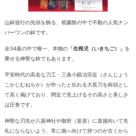
山鉾巡行の先頭を飾る、祇園祭の中で不動の人気ナン
バーワンの鉾です。
全34基の中で唯一、本物の
「生稚児（いきちご）」
を
乗せる神聖な鉾でもあります。
平安時代の高名な刀工・三条小鍛冶宗近（さんじょう
こかじむねちか）が作ったと伝わる大長刀を鉾頭とし
て高く掲げており、間近で見上げるその高さと美しさ
は圧巻です。
神聖な刃先が八坂神社や御所（皇居）に直接向いて失
礼にならないよう、常に南へ向けて持つのが古くから