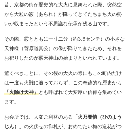
昔、京都の街が歴史的な大火に見舞われた際、突然空
から大粒の霰（あられ）が降ってきてたちまち火の勢
いが収まったという不思議な伝承が残る山です。
その際、霰とともに一寸二分（約3.6センチ）の小さな
天神様（菅原道真公）の像が降りてきたため、それを
お祀りしたのが霰天神山の始まりといわれています。
驚くべきことに、その後の大火の際にもこの町内だけ
は一度も火難に遭っておらず、この奇跡的な歴史から
「火除け天神」
とも呼ばれて大変厚い信仰を集めてい
ます。
お会所では、大変ご利益のある
「火乃要慎（ひのよう
じん）」
の火伏せの御札が、おめでたい梅の造花がつ