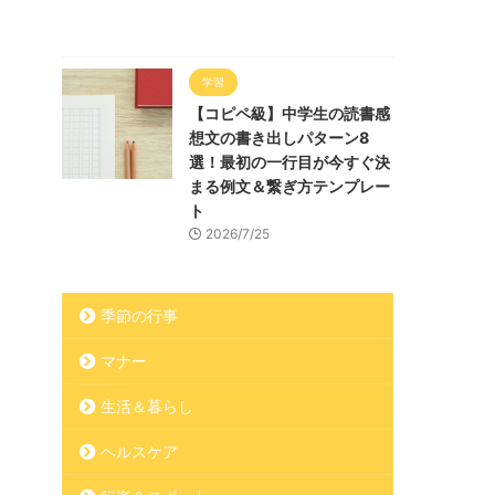
学習
【コピペ級】中学生の読書感
想文の書き出しパターン8
選！最初の一行目が今すぐ決
まる例文＆繋ぎ方テンプレー
ト
2026/7/25
季節の行事
マナー
生活＆暮らし
ヘルスケア