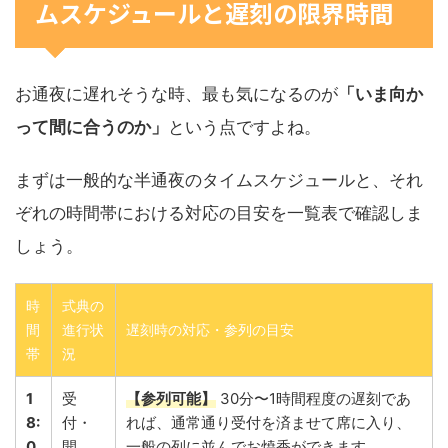
ムスケジュールと遅刻の限界時間
お通夜に遅れそうな時、最も気になるのが
「いま向か
って間に合うのか」
という点ですよね。
まずは一般的な半通夜のタイムスケジュールと、それ
ぞれの時間帯における対応の目安を一覧表で確認しま
しょう。
時
式典の
間
進行状
遅刻時の対応・参列の目安
帯
況
1
受
【参列可能】
30分〜1時間程度の遅刻であ
8:
付・
れば、通常通り受付を済ませて席に入り、
0
開
一般の列に並んでお焼香ができます。