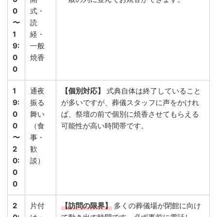
0
式・
〜
読
1
経・
9:
一般
0
焼香
0
1
通夜
【個別対応】
式典自体は終了していること
9:
振る
が多いですが、葬儀スタッフに声をかけれ
0
舞い
ば、祭壇の前で個別に焼香させてもらえる
0
（食
可能性が高い時間帯です。
〜
事・
2
歓
0:
談）
0
0
2
片付
【訪問の限界】
多くの葬儀場が閉館に向け