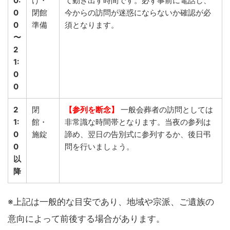
0:
け・
て動き出す時間です。必ず事前に電話し、
0
閉館
今からの訪問が迷惑にならないか確認が必
0
準備
須となります。
〜
2
1:
0
0
2
閉
【参列を断念】
一般会葬者の訪問としては
1:
館・
非常識な時間帯となります。当夜の参列は
0
施錠
諦め、翌日の告別式に参列するか、後日弔
0
問を行いましょう。
以
降
※上記は一般的な目安であり、地域や宗派、ご遺族の
意向によって前後する場合があります。