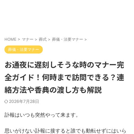
HOME
>
マナー
>
葬式
>
葬儀・法要マナー
>
葬儀・法要マナー
お通夜に遅刻しそうな時のマナー完
全ガイド！何時まで訪問できる？連
絡方法や香典の渡し方も解説
2026年7月28日
訃報はいつも突然やって来ます。
思いがけない訃報に接すると誰でも動転せずにはいら