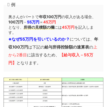
例
奥さんがパートで
年収100万円
の収入がある場合、
100万円
－
55万円
＝
45万円
となり、
所得の見積額の欄
には
45万円
を記入しま
す。
※なぜ55万円を引いているのか？
については、
年
収100万円
は下記の
給与所得控除額の速算表
の
上
から2番目
に該当するため、
【給与収入－55万
円】
となります。