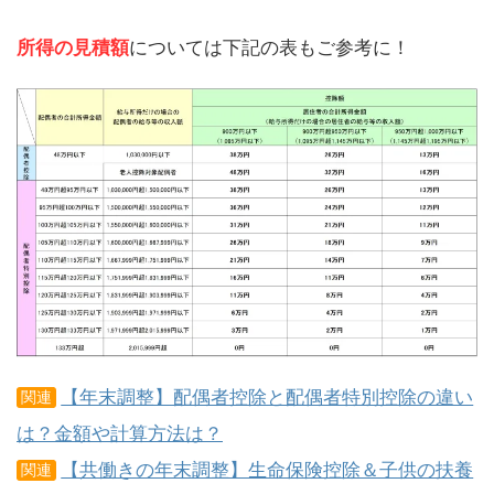
所得の見積額
については下記の表もご参考に！
【年末調整】配偶者控除と配偶者特別控除の違い
関連
は？金額や計算方法は？
【共働きの年末調整】生命保険控除＆子供の扶養
関連