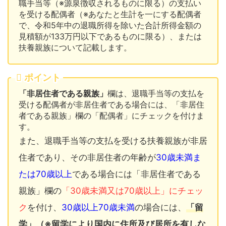
職手当等（※源泉徴収されるものに限る）の支払い
を受ける配偶者（※あなたと生計を一にする配偶者
で、令和5年中の退職所得を除いた合計所得金額の
見積額が133万円以下であるものに限る）、または
扶養親族について記載します。
ポイント
「非居住者である親族」
欄は、退職手当等の支払を
受ける配偶者が非居住者である場合には、「非居住
者である親族」欄の「配偶者」にチェックを付けま
す。
また、退職手当等の支払を受ける扶養親族が非居
住者であり、その非居住者の年齢が
30歳未満ま
たは70歳以上
である場合には「非居住者である
親族」欄の
「30歳未満又は70歳以上」にチェッ
ク
を付け、
30歳以上70歳未満
の場合には、
「留
学」（※留学により国内に住所及び居所を有しな