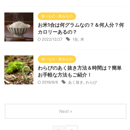
食べもの・飲みもの
お米1合は何グラムなの？＆何人分？何
カロリーあるの？
2022/12/27
1合
,
米
食べもの・飲みもの
わらびのあく抜き方法＆時間は？簡単
お手軽な方法もご紹介！
2019/6/6
あく抜き
,
わらび
Next »